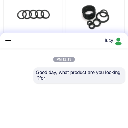
70-80 سختی EPDM O
عایق الکتریکی واشر رینگ
lucy
Rings مشکی مقاومت کم
سفارشی EPDM مشکی با
بخار در تجهیزات پزشکی
مقاومت شیمیایی
11:13 PM
بهترین قیمت
بهترین قیمت
Good day, what product are you looking 
for?
تماس با ما
تماس با ما
بیشتر ببینید