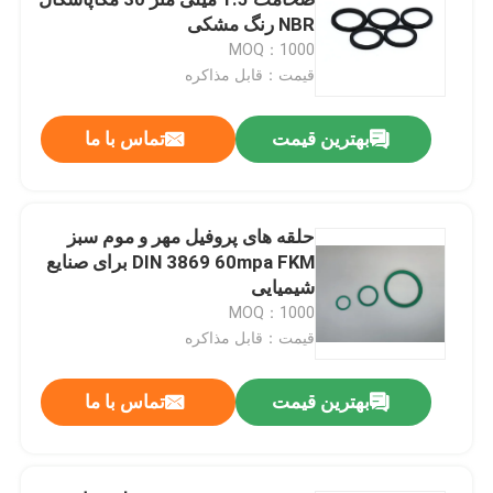
NBR رنگ مشکی
MOQ：1000
حلقه های NBR O
قیمت：قابل مذاکره
حلقه های FKM O
بهترین قیمت
تماس با ما
حلقه های پروفایل DIN 3869
حلقه های پروفیل مهر و موم سبز
DIN 3869 60mpa FKM برای صنایع
حلقه های سیلیکونی O
شیمیایی
MOQ：1000
حلقه های EPDM O
قیمت：قابل مذاکره
بهترین قیمت
تماس با ما
مهرهای والفرم
قطعات لاستیکی سفارشی