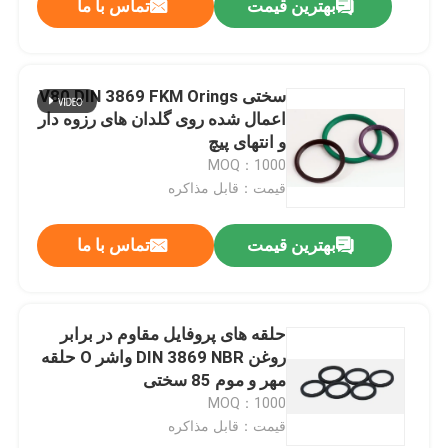
بهترین قیمت
تماس با ما
سختی V80 DIN 3869 FKM Orings
اعمال شده روی گلدان های رزوه دار
و انتهای پیچ
MOQ：1000
قیمت：قابل مذاکره
بهترین قیمت
تماس با ما
حلقه های پروفایل مقاوم در برابر
روغن DIN 3869 NBR واشر O حلقه
مهر و موم 85 سختی
MOQ：1000
قیمت：قابل مذاکره