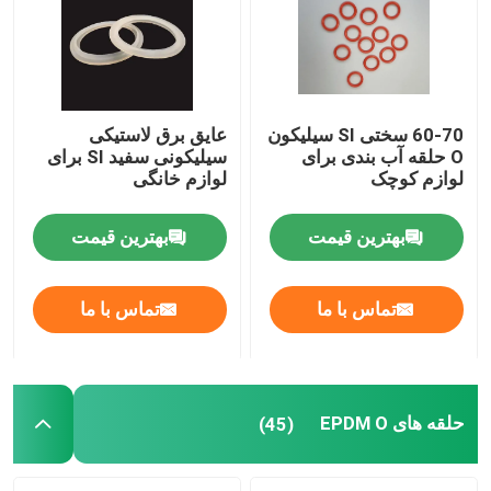
60-70 سختی SI سیلیکون
عایق برق لاستیکی
O حلقه آب بندی برای
سیلیکونی سفید SI برای
لوازم کوچک
لوازم خانگی
بهترین قیمت
بهترین قیمت
تماس با ما
تماس با ما
حلقه های EPDM O
(45)