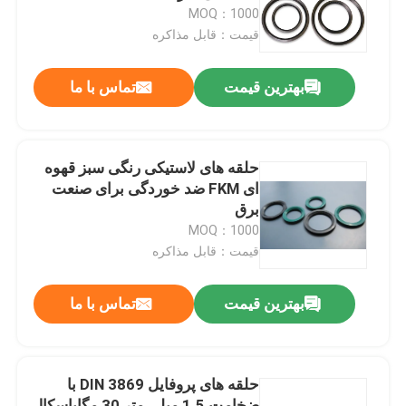
MOQ：1000
قیمت：قابل مذاکره
دربارهی ما
بهترین قیمت
تماس با ما
کارخانه تور
کنترل کیفیت
حلقه های لاستیکی رنگی سبز قهوه
ای FKM ضد خوردگی برای صنعت
برق
تماس با ما
MOQ：1000
قیمت：قابل مذاکره
اخبار
بهترین قیمت
تماس با ما
همه موارد
حلقه های پروفایل DIN 3869 با
حلقه های لاستیکی
ضخامت 1.5 میلی متر 30 مگاپاسکال