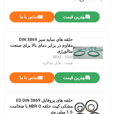
بهترین قیمت
تماس با ما
حلقه های نمایه سبز DIN 3869
مقاوم در برابر دمای بالا برای صنعت
متالورژی
MOQ：1000
قیمت：قابل مذاکره
بهترین قیمت
تماس با ما
خانه
محصولات
حلقه های پروفایل ED DIN 3869
مشکی کیت حلقه NBR O با ضخامت
1.5 میلی متر
فیلم های