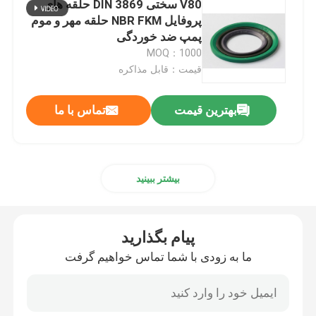
V80 سختی DIN 3869 حلقه های
پروفایل NBR FKM حلقه مهر و موم
حلقه O با روکش PTFE
پمپ ضد خوردگی
MOQ：1000
قیمت：قابل مذاکره
حلقه O با روکش تفلون
بهترین قیمت
تماس با ما
حلقه پشتیبان
مهر و موم باند شده
بیشتر ببینید
مهر و موم روغن
پیام بگذارید
ما به زودی با شما تماس خواهیم گرفت
کیت حلقه ای