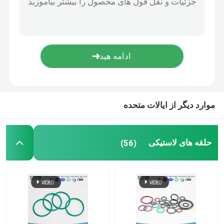
حلقه O با روکش PTFE
حلقه O با روکش تفلون
حلقه پشتیبان
موارد دیگر از ایالات متحده
مهر و موم باند شده
حلقه های لاستیکی
(56)
مهر و موم روغن
کیت حلقه ای