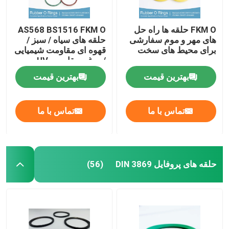
FKM O حلقه ها راه حل
AS568 BS1516 FKM O
های مهر و موم سفارشی
حلقه های سیاه / سبز /
برای محیط های سخت
قهوه ای مقاومت شیمیایی
/ روغن مقاومت UV
بهترین قیمت
بهترین قیمت
تماس با ما
تماس با ما
حلقه های پروفایل DIN 3869
(56)