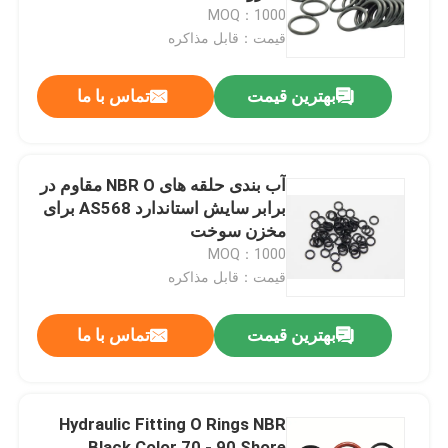
MOQ：1000
قیمت：قابل مذاکره
دربارهی ما
بهترین قیمت
تماس با ما
کارخانه تور
کنترل کیفیت
آب بندی حلقه های NBR O مقاوم در
برابر سایش استاندارد AS568 برای
مخزن سوخت
تماس با ما
MOQ：1000
قیمت：قابل مذاکره
اخبار
بهترین قیمت
تماس با ما
همه موارد
Hydraulic Fitting O Rings NBR
حلقه های لاستیکی
Black Color 70 - 90 Shore