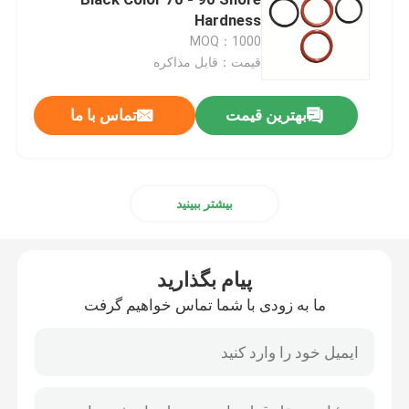
Hardness
MOQ：1000
حلقه های NBR O
قیمت：قابل مذاکره
حلقه های FKM O
بهترین قیمت
تماس با ما
حلقه های پروفایل DIN 3869
بیشتر ببینید
حلقه های سیلیکونی O
پیام بگذارید
حلقه های EPDM O
ما به زودی با شما تماس خواهیم گرفت
مهرهای والفرم
قطعات لاستیکی سفارشی