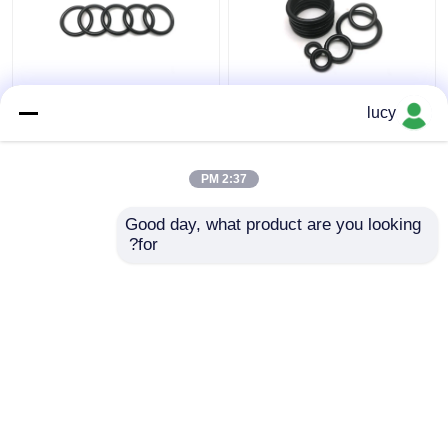
70-80 سختی EPDM O
عایق الکتریکی واشر رینگ
lucy
Rings مشکی مقاومت کم
سفارشی EPDM مشکی با
بخار در تجهیزات پزشکی
مقاومت شیمیایی
2:37 PM
بهترین قیمت
بهترین قیمت
Good day, what product are you looking 
for?
تماس با ما
تماس با ما
بیشتر ببینید
خانه
دربارهی ما
تماس با ما
Desktop Site
نقشه سایت
سیاست حفظ حریم خصوصی