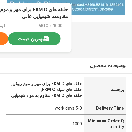
حلقه های FKM O برای مهر
مقاومت شیمیایی عالی
MOQ：1000
قیم
بهترین قیمت
توضیحات محصول
حلقه های FKM O برای مهر و موم روغن
,
برجسته:
حلقه هاي سياه FKM O
,
حلقه های FKM O مقاوم به مواد شیمیایی
5-8 work days
Delivery Time
Minimum Order Q
1000
uantity