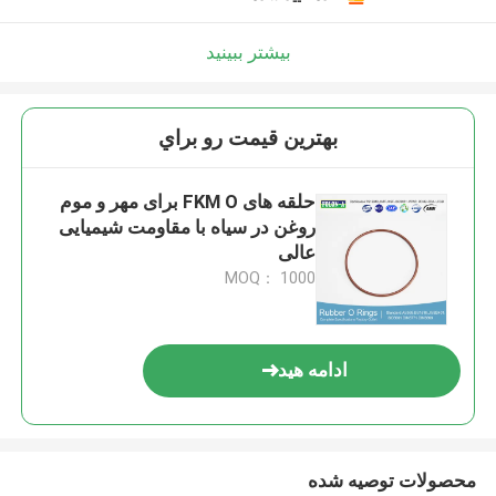
بیشتر ببینید
بهترين قيمت رو براي
حلقه های FKM O برای مهر و موم
روغن در سیاه با مقاومت شیمیایی
عالی
MOQ： 1000
ادامه هید
محصولات توصیه شده