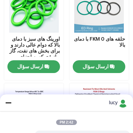
دربارهی ما
کارخانه تور
حلقه های FKM O با دمای
اورینگ های سبز با دمای
بالا
بالا که دوام عالی دارند و
برای بخش های نفت، گاز
کنترل کیفیت
و انرژی که به اجزای
مقاوم در برابر حرارت
ارسال سؤال
ارسال سؤال
نیاز دارند، مناسب هستند.
تماس با ما
اخبار
lucy
همه موارد
2:42 PM
حلقه های لاستیکی