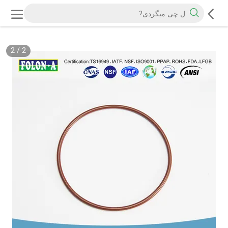
2
/
2