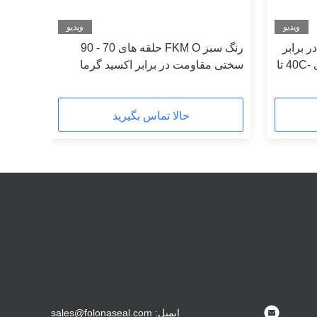
ویدیو
ویدیو
م در برابر
رنگ سبز FKM O حلقه های 70 - 90
روغن و حلال مقاومت UV عالی -40C تا
سختی مقاومت در برابر اکسید گرما
حالا تماس بگیرید
ایمیل: sales@folonaseal.com