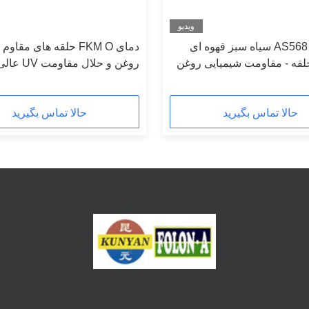
ویدیو
AS568 BS1516 سیاه سبز قهوه ای
دمای FKM O حلقه های مقاو
FKM حلقه - مقاومت شیمیایی روغن
UV خوب در برابر سایش -40 °C ~ 280
280C
حالا تماس بگیرید
حالا تماس بگیرید