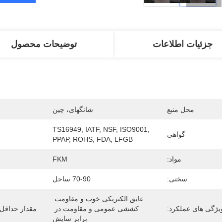
جزئیات اطلاعات
توضیحات محصول
محل منبع
شانگهای، چین
TS16949, IATF, NSF, ISO9001, 
گواهی
PPAP, ROHS, FDA, LFGB
مواد:
FKM
سختی:
70-90 ساحل
عایق الکتریکی خوب و مقاومت 
یژگی های عملکرد:
کششی عمومی و مقاومت در 
مقدار حداقل
برابر سایش