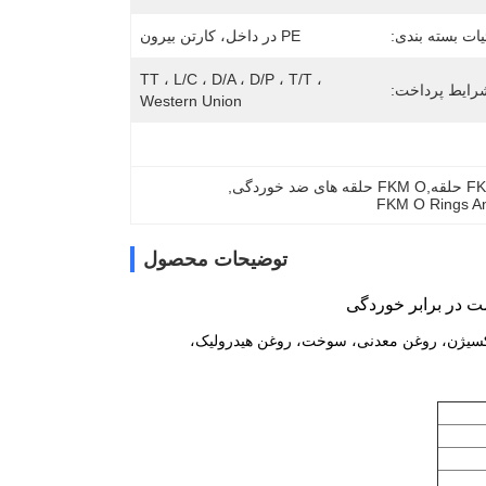
ات بسته بندی:
PE در داخل، کارتن بیرون
TT ، L/C ، D/A ، D/P ، T/T ، 
رایط پرداخت:
Western Union
, 
FKM O Rings An
توضیحات محصول
وا، اکسیژن، روغن معدنی، سوخت، روغن هیدرولیک،