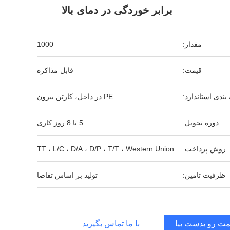
برابر خوردگی در دمای بالا
مقدار:
1000
قیمت:
قابل مذاکره
بندی استاندارد:
PE در داخل، کارتن بیرون
دوره تحویل:
5 تا 8 روز کاری
روش پرداخت:
TT ، L/C ، D/A ، D/P ، T/T ، Western Union
ظرفیت تامین:
تولید بر اساس تقاضا
مت رو بدست بیار
با ما تماس بگیرید