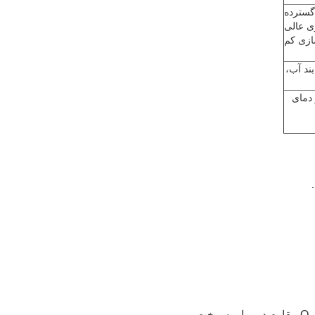
گسترده
ی عالی
زی کم
ند آب،
 دمای
سوخت