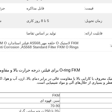
قیمت:
قابل مذاکره
جزئی
زمان تحویل:
5 تا 8 روز کاری
ش
قابلیت ارائه:
تولید بر اساس تقاضا
FKM لاستیک O حلقه مهر,AS568 فیلتر استاندارد FKM O حلقه,FKM O حلقه های ضد خوردگی
:
ti Corrosion
, 
AS568 Standard Filter FKM O Rings
O-ring FKM برای فیلتر، درجه حرارت بالا و مقاومت در برابر خوردگی
استیک معروف با کارایی بالا با مقاومت عالی در برابر دمای بالا، ازن، آب و ه
طر و بسیاری از حلال‌های آلی و مواد شیمیایی است.
FKM
سبز، قهوه ای
70-90
-20 تا 250 درجه سانتی گراد